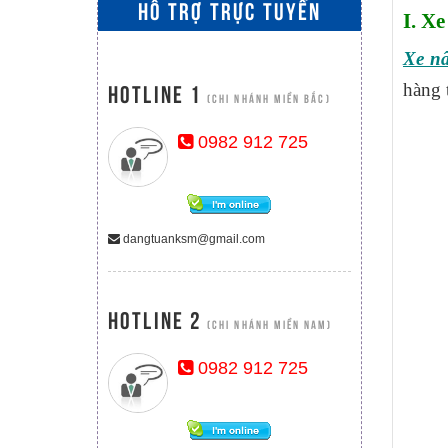
HỖ TRỢ TRỰC TUYẾN
I. X
Xe nâ
Hotline 1
hàng 
(CHI NHÁNH MIỀN BẮC)
0982 912 725
dangtuanksm@gmail.com
Hotline 2
(CHI NHÁNH MIỀN NAM)
0982 912 725