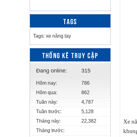
TAGS
Tags:
xe nâng tay
THỐNG KÊ TRUY CẬP
Đang online:
315
Hôm nay:
786
Hôm qua:
862
Tuần này:
4,787
Tuần trước:
5,128
Xe nâ
Tháng này:
22,382
khung
Tháng trước: