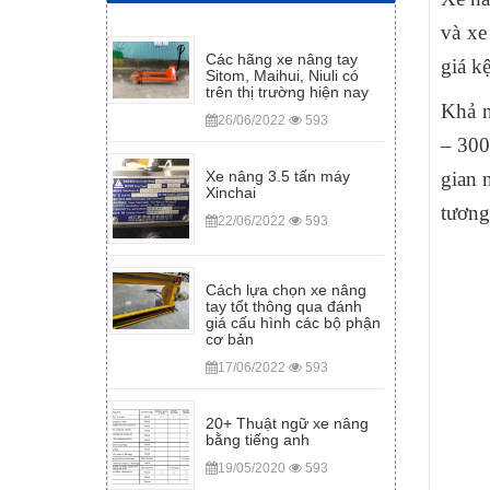
và xe
Các hãng xe nâng tay
giá k
Sitom, Maihui, Niuli có
trên thị trường hiện nay
Khả n
26/06/2022
593
– 300
gian 
Xe nâng 3.5 tấn máy
Xinchai
tương
22/06/2022
593
Cách lựa chọn xe nâng
tay tốt thông qua đánh
giá cấu hình các bộ phận
cơ bản
17/06/2022
593
20+ Thuật ngữ xe nâng
bằng tiếng anh
19/05/2020
593