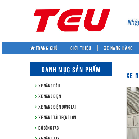
TRANG CHỦ
Giới thiệu
XE NÂNG HÀNG
DANH MỤC SẢN PHẨM
XE 
XE NÂNG DẦU
XE NÂNG ĐIỆN
XE NÂNG ĐIỆN ĐỨNG LÁI
XE NÂNG TẢI TRỌNG LỚN
BỘ CÔNG TÁC
XE NÂNG TAY