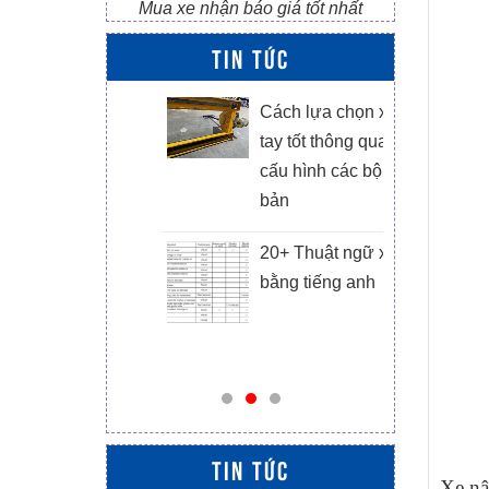
Mua xe nhận báo giá tốt nhất
TIN TỨC
ác hãng xe
Cách lựa chọn xe nâng
âng tay Sitom,
tay tốt thông qua đánh giá
aihui, Niuli có
cấu hình các bộ phận cơ
rên thị trường
bản
iện nay
20+ Thuật ngữ xe nâng
e nâng 3.5 tấn
bằng tiếng anh
áy Xinchai
TIN TỨC
Xe nâ