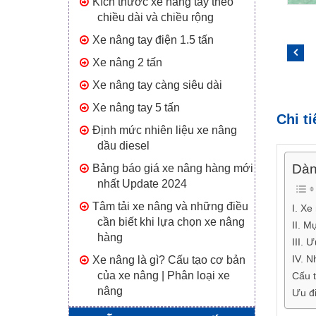
Kích thước xe nâng tay theo
chiều dài và chiều rộng
Xe nâng tay điện 1.5 tấn
Xe nâng 2 tấn
Xe nâng tay càng siêu dài
Xe nâng tay 5 tấn
Chi t
Định mức nhiên liệu xe nâng
dầu diesel
Dàn 
Bảng báo giá xe nâng hàng mới
nhất Update 2024
Tâm tải xe nâng và những điều
I. Xe
cần biết khi lựa chọn xe nâng
II. M
hàng
III. 
IV. N
Xe nâng là gì? Cấu tạo cơ bản
của xe nâng | Phân loại xe
Cấu t
nâng
Ưu đi