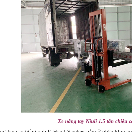
So sánh chi phí
Các hãng xe
vận hành của
nâng tay Sitom,
các các loại xe
Maihui, Niuli có
nâng
trên thị trường
hiện nay
Các loại xe
nâng phổ biến
Xe nâng 3.5 tấn
nhất năm 2024
máy Xinchai
Xe nâng tay Niuli 1.5 tấn chiều 
ng tay cao tiếng anh là Hand Stacker, nằm ở phân khúc gi