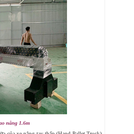
Cách lựa chọn
xe nâng tay tốt
thông qua đánh
giá cấu hình các
bộ phận cơ bản
20+ Thuật ngữ
xe nâng bằng
tiếng anh
cao nâng 1.6m
ữa của xe nâng tay thấp (Hand Pallet Truck)