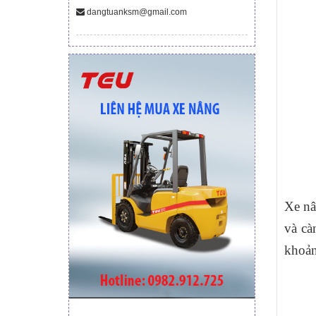
dangtuanksm@gmail.com
Xe nâ
và cà
khoản