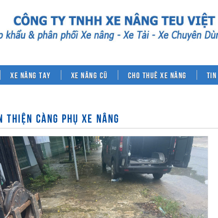
Xe nâng tay
Xe nâng cũ
Cho thuê xe nâng
Tin
N THIỆN CÀNG PHỤ XE NÂNG