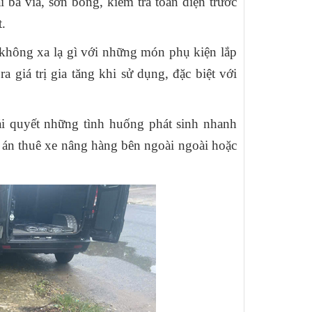
ba via, sơn bóng, kiểm tra toàn diện trước
.
không xa lạ gì với những món phụ kiện lắp
a giá trị gia tăng khi sử dụng, đặc biệt với
ải quyết những tình huống phát sinh nhanh
g án
thuê xe nâng hàng
bên ngoài ngoài hoặc