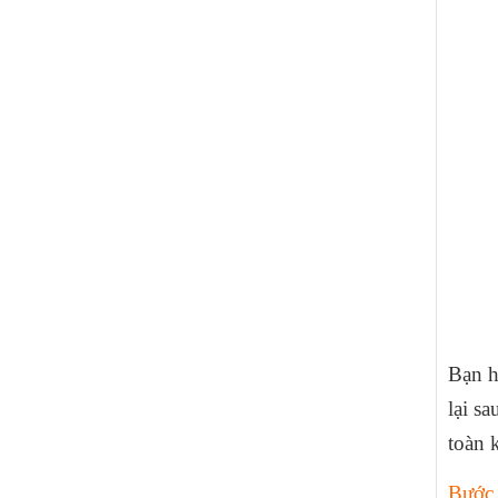
Bạn h
lại s
toàn 
Bước 