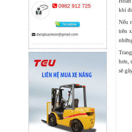
Hoàn 
0982 912 725
khi đ
Nếu n
trên 
dangtuanksm@gmail.com
những
Trang
hơn, 
sẽ gâ