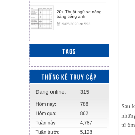
20+ Thuật ngữ xe nâng
bằng tiếng anh
19/05/2020
593
TAGS
THỐNG KÊ TRUY CẬP
Đang online:
315
Hôm nay:
786
Sau k
Hôm qua:
862
những
Tuần này:
4,787
từ 6m
Tuần trước:
5,128