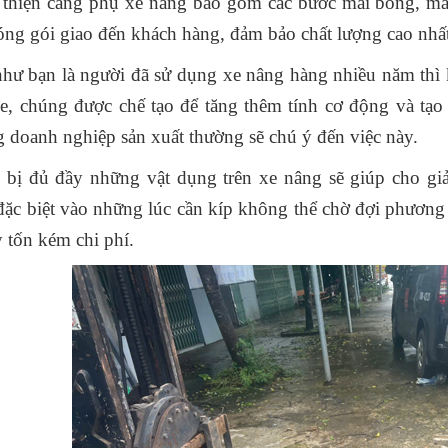
thiện càng phụ xe nâng bao gồm các bước mài bóng, mài 
óng gói giao đến khách hàng, đảm bảo chất lượng cao nhất
hư bạn là người đã sử dụng xe nâng hàng nhiều năm thì 
xe, chúng được chế tạo để tăng thêm tính cơ động và tạo r
 doanh nghiệp sản xuất thường sẽ chú ý đến việc này.
 bị đủ đầy những vật dụng trên xe nâng sẽ giúp cho gi
đặc biệt vào những lúc cần kíp không thể chờ đợi phươn
y tốn kém chi phí.