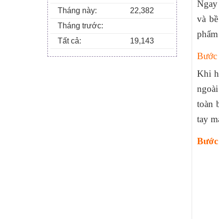
Ngay 
Tháng này:
22,382
và bề
Tháng trước:
phẩm 
Tất cả:
19,143
Bước 
Khi h
ngoài
toàn 
tay m
Bước 