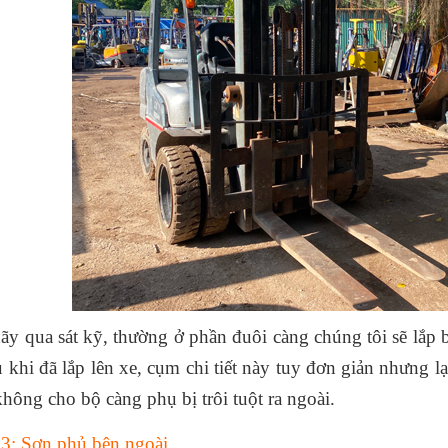
ãy qua sát kỹ, thường ở phần đuôi càng chúng tôi sẽ lắp 
au khi đã lắp lên xe, cụm chi tiết này tuy đơn giản nhưng 
không cho bộ càng phụ bị trôi tuột ra ngoài.
3: Sơn phủ bên ngoài