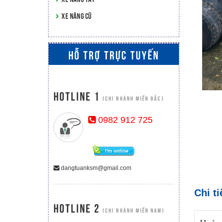
XE NÂNG CŨ
HỖ TRỢ TRỰC TUYẾN
Hotline 1
(CHI NHÁNH MIỀN BẮC)
0982 912 725
dangtuanksm@gmail.com
Chi t
Hotline 2
(CHI NHÁNH MIỀN NAM)