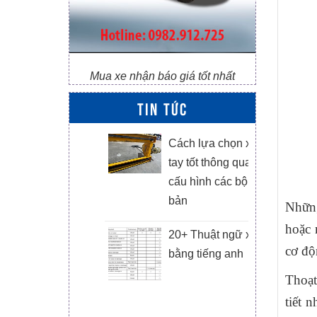
Mua xe nhận báo giá tốt nhất
TIN TỨC
ác hãng xe
Cách lựa chọn xe nâng
âng tay Sitom,
tay tốt thông qua đánh giá
aihui, Niuli có
cấu hình các bộ phận cơ
rên thị trường
bản
Những
iện nay
hoặc 
20+ Thuật ngữ xe nâng
cơ độ
e nâng 3.5 tấn
bằng tiếng anh
áy Xinchai
Thoạt
tiết 