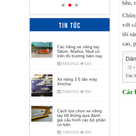
bền, n
Chúng
TIN TỨC
với c
tôi s
cao, 
Các hãng xe nâng tay
Sitom, Maihui, Niuli có
trên thị trường hiện nay
Dàn 
26/06/2022
593
Các 
Xe nâng 3.5 tấn máy
Xinchai
Các 
22/06/2022
593
Cách lựa chọn xe nâng
tay tốt thông qua đánh
giá cấu hình các bộ phận
cơ bản
17/06/2022
593