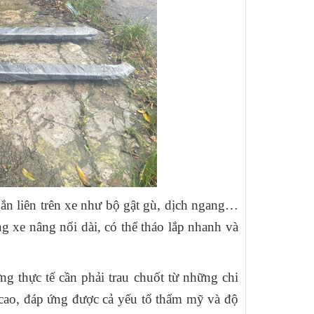
Cách lựa chọn
xe nâng tay tốt
thông qua đánh
giá cấu hình các
ắn liên trên xe như bộ gật gù, dịch ngang…
bộ phận cơ bản
g xe nâng nối dài, có thể tháo lắp nhanh và
20+ Thuật ngữ
xe nâng bằng
ng thực tế cần phải trau chuốt từ những chi
tiếng anh
 cao, đáp ứng được cả yếu tố thẩm mỹ và độ