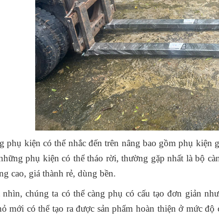
So sánh chi phí
Các hãng xe
vận hành của
nâng tay Sitom,
các các loại xe
Maihui, Niuli có
nâng
trên thị trường
 phụ kiện có thể nhắc đến trên nâng bao gồm phụ kiện g
hiện nay
những phụ kiện có thể tháo rời, thường gặp nhất là bộ càn
Các loại xe
ng cao, giá thành rẻ, dùng bền.
nâng phổ biến
Xe nâng 3.5 tấn
nhất năm 2024
máy Xinchai
 nhìn, chúng ta có thể càng phụ có cấu tạo đơn giản như
nhỏ mới có thể tạo ra được sản phẩm hoàn thiện ở mức độ