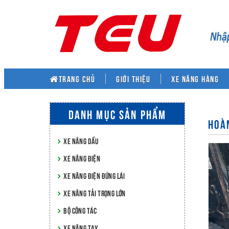
TRANG CHỦ
Giới thiệu
XE NÂNG HÀNG
DANH MỤC SẢN PHẨM
HOÀ
XE NÂNG DẦU
XE NÂNG ĐIỆN
XE NÂNG ĐIỆN ĐỨNG LÁI
XE NÂNG TẢI TRỌNG LỚN
BỘ CÔNG TÁC
XE NÂNG TAY