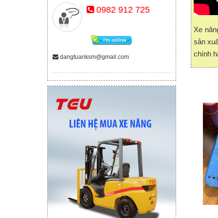
0982 912 725
Xe nân
sản xuấ
chính h
dangtuanksm@gmail.com