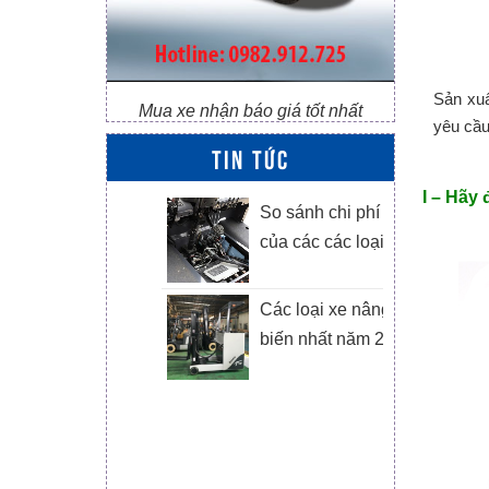
Sản xuấ
Mua xe nhận báo giá tốt nhất
yêu cầu
TIN TỨC
I – Hãy
ách lựa chọn
So sánh chi phí vận hành
e nâng tay tốt
của các các loại xe nâng
hông qua đánh
iá cấu hình các
Các loại xe nâng phổ
ộ phận cơ bản
biến nhất năm 2024
0+ Thuật ngữ
e nâng bằng
iếng anh