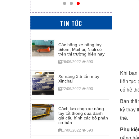
TIN TỨC
Các hãng xe nâng tay
Sitom, Maihui, Niuli có
trên thị trường hiện nay
26/06/2022
593
Khi bạn 
Xe nâng 3.5 tấn máy
Xinchai
liên tục
22/06/2022
593
có hệ th
Bản thân
Cách lựa chọn xe nâng
kỳ thay 
tay tốt thông qua đánh
giá cấu hình các bộ phận
thế.
cơ bản
Phụ kiệ
17/06/2022
593
nâng hàn