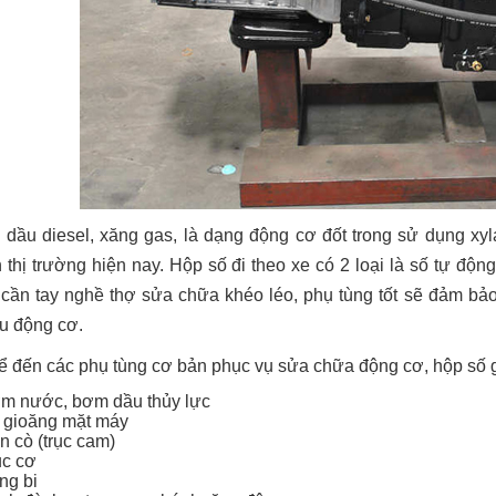
dầu diesel, xăng gas, là dạng động cơ đốt trong sử dụng xyl
n thị trường hiện nay. Hộp số đi theo xe có 2 loại là số tự độ
ỉ cần tay nghề thợ sửa chữa khéo léo, phụ tùng tốt sẽ đảm b
tu động cơ.
ể đến các phụ tùng cơ bản phục vụ sửa chữa động cơ, hộp số 
m nước, bơm dầu thủy lực
 gioăng mặt máy
n cò (trục cam)
ục cơ
ng bi