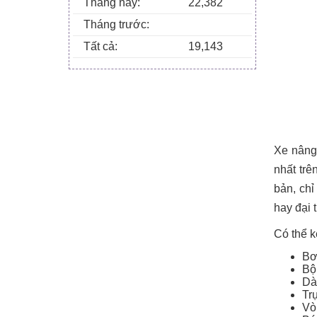
Tháng này:
22,382
Tháng trước:
Tất cả:
19,143
Xe nâng 
nhất trê
bản, ch
hay đại 
Có thể k
Bơ
Bộ
Dà
Tr
Vò