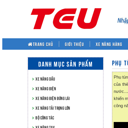
TRANG CHỦ
Giới thiệu
XE NÂNG HÀNG
PHỤ T
DANH MỤC SẢN PHẨM
Phụ tùn
XE NÂNG DẦU
của thi
XE NÂNG ĐIỆN
nước…h
XE NÂNG ĐIỆN ĐỨNG LÁI
khiển m
công nă
XE NÂNG TẢI TRỌNG LỚN
BỘ CÔNG TÁC
XE NÂNG TAY