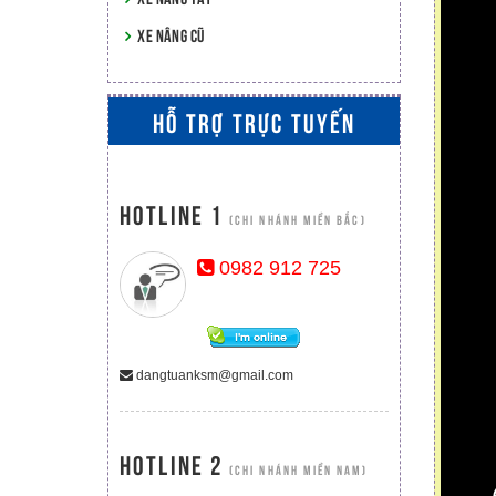
XE NÂNG CŨ
HỖ TRỢ TRỰC TUYẾN
Hotline 1
(CHI NHÁNH MIỀN BẮC)
0982 912 725
dangtuanksm@gmail.com
Hotline 2
(CHI NHÁNH MIỀN NAM)