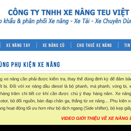
Xe nâng tay
Xe nâng cũ
Cho thuê xe nâng
Tin
ÙNG PHỤ KIỆN XE NÂNG
g xe nâng cần phải được kiểm tra, thay thế đúng định kỳ để đảm bảo c
ết bị. Đối với xe nâng dầu diesel là bộ phanh, má phanh, vòng bi, 
àng trăm chi tiết cơ khí cần được chú ý thay hàng năm. Xe nâng 
otor, bộ đổi nguồn, bàn đạp chân ga, thắng từ xe nâng… Phụ kiện xe
ng hoạt động tối ưu hơn như bộ dịch ngang (Side shifter), bộ kẹp giấy
VIDEO GIỚI THIỆU VỀ XE NÂNG