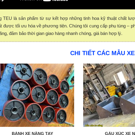
g TEU là sản phẩm từ sự kết hợp những tinh hoa kỹ thuật chất l
t được tối ưu hóa về phương tiện. Chúng tôi cung cấp phụ tùng – p
ãng, đảm bảo thời gian giao hàng nhanh chóng, giá bán hợp lý.
CHI TIẾT CÁC MẪU X
BÁNH XE NÂNG TAY
GẦU XÚC XE 