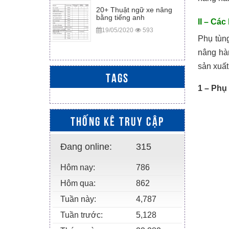
20+ Thuật ngữ xe nâng
bằng tiếng anh
II – Cá
19/05/2020
593
Phụ tùn
nâng hà
sản xuất
TAGS
1 – Phụ
THỐNG KÊ TRUY CẬP
Đang online:
315
Hôm nay:
786
Hôm qua:
862
Tuần này:
4,787
Tuần trước:
5,128