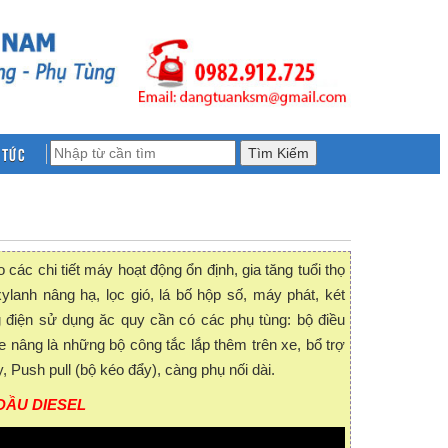
 tức
ác chi tiết máy hoạt động ổn định, gia tăng tuổi thọ
xylanh nâng hạ, lọc gió, lá bố hộp số, máy phát, két
điện sử dụng ăc quy cần có các phụ tùng: bộ điều
 nâng là những bộ công tắc lắp thêm trên xe, bổ trợ
, Push pull (bộ kéo đẩy), càng phụ nối dài.
 DẦU DIESEL