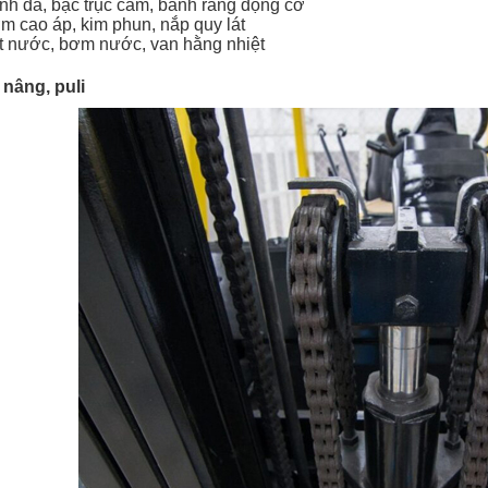
nh đà, bạc trục cam, bánh răng động cơ
m cao áp, kim phun, nắp quy lát
t nước, bơm nước, van hằng nhiệt
 nâng, puli