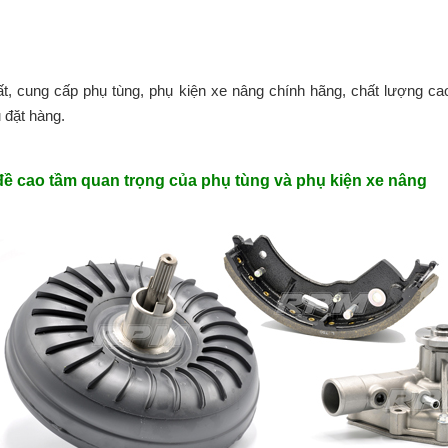
t, cung cấp phụ tùng, phụ kiện xe nâng chính hãng, chất lượng cao
 đặt hàng.
 đề cao tầm quan trọng của phụ tùng và phụ kiện xe nâng
Các hãng xe
Cách lựa chọn
nâng tay Sitom,
xe nâng tay tốt
Maihui, Niuli có
thông qua đánh
trên thị trường
giá cấu hình các
hiện nay
bộ phận cơ bản
Xe nâng 3.5 tấn
20+ Thuật ngữ
máy Xinchai
xe nâng bằng
tiếng anh