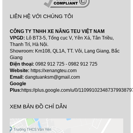
LIÊN HỆ VỚI CHÚNG TÔI
CÔNG TY TNHH XE NÂNG TEU VIỆT NAM
VPGD:
Lô BT3-5, Tổng cục V, Yên Xá, Tân Triều,
Thanh Trì, Hà Nội.
Showroom: Km108, QL1A, TT. Vôi, Lạng Giang, Bắc
Giang
Điện thoại:
0982 912 725
- 0982 912 725
Website:
https://xenangteu.com
Email:
dangtuanksm@gmail.com
Google
Plus:
https://plus.google.com/u/0/11099102348737993879
XEM BẢN ĐỒ CHỈ DẪN