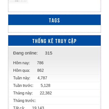
TAGS
THỐNG KÊ TRUY CẬP
Đang online:
315
Hôm nay:
786
Hôm qua:
862
Tuần này:
4,787
Tuần trước:
5,128
Tháng này:
22,382
Tháng trước:
Tất cả:
19,143