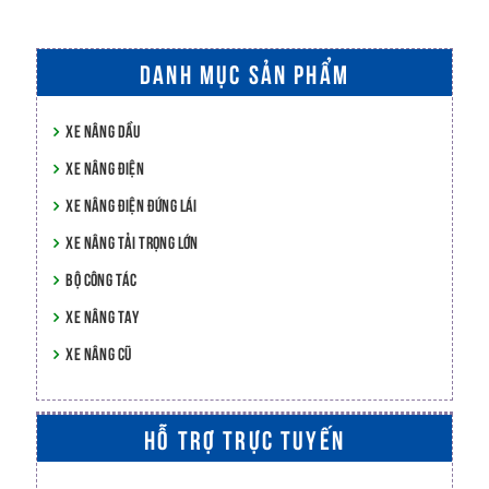
DANH MỤC SẢN PHẨM
XE NÂNG DẦU
XE NÂNG ĐIỆN
XE NÂNG ĐIỆN ĐỨNG LÁI
XE NÂNG TẢI TRỌNG LỚN
BỘ CÔNG TÁC
XE NÂNG TAY
XE NÂNG CŨ
HỖ TRỢ TRỰC TUYẾN