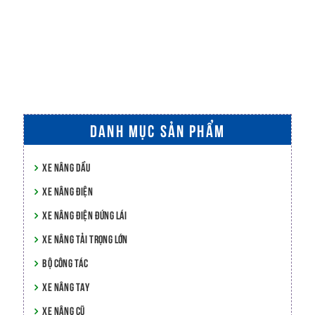
DANH MỤC SẢN PHẨM
XE NÂNG DẦU
XE NÂNG ĐIỆN
XE NÂNG ĐIỆN ĐỨNG LÁI
XE NÂNG TẢI TRỌNG LỚN
BỘ CÔNG TÁC
XE NÂNG TAY
XE NÂNG CŨ