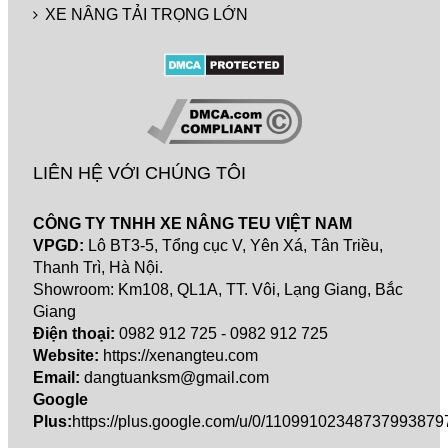
XE NÂNG TẢI TRỌNG LỚN
LIÊN HỆ VỚI CHÚNG TÔI
CÔNG TY TNHH XE NÂNG TEU VIỆT NAM
VPGD:
Lô BT3-5, Tổng cục V, Yên Xá, Tân Triều,
Thanh Trì, Hà Nội.
Showroom: Km108, QL1A, TT. Vôi, Lạng Giang, Bắc
Giang
Điện thoại:
0982 912 725
- 0982 912 725
Website:
https://xenangteu.com
Email:
dangtuanksm@gmail.com
Google
Plus:
https://plus.google.com/u/0/11099102348737993879