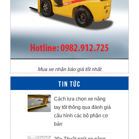
Mua xe nhận báo giá tốt nhất
TIN TỨC
m,
Cách lựa chọn xe nâng
ường
tay tốt thông qua đánh giá
cấu hình các bộ phận cơ
bản
ai
20+ Thuật ngữ xe nâng