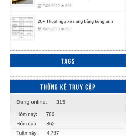
17/06/2022
593
20+ Thuật ngữ xe nâng bằng tiếng anh
19/05/2020
593
TAGS
THỐNG KÊ TRUY CẬP
Đang online:
315
Hôm nay:
786
Hôm qua:
862
Tuần này:
4,787